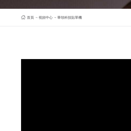
首頁
¬
視頻中心
¬
華領科技貼單機