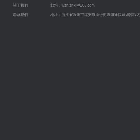
關于我們
郵箱：wzhlznkj@163.com
聯系我們
地址：浙江省溫州市瑞安市潘岱街道韻達快遞總部院